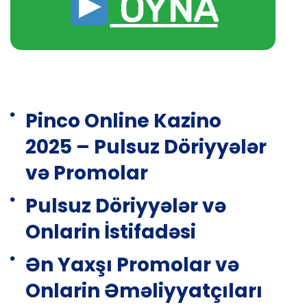
OYNA
Содержимое
Pinco Online Kazino
2025 – Pulsuz Döriyyələr
və Promolar
Pulsuz Döriyyələr və
Onlarin İstifadəsi
Ən Yaxşı Promolar və
Onlarin Əməliyyatçıları