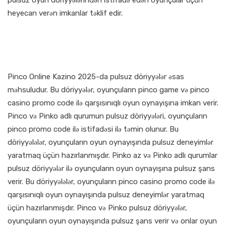
pulsuz oyun döriyyələrindən istifadə edən oyunçular üçün
heyecan verən imkanlar təklif edir.
Pulsuz Döriyyələr və
Onlarin İstifadəsi
Pinco Online Kazino 2025-da pulsuz döriyyələr əsas
məhsuludur. Bu döriyyələr, oyunçuların pinco game və pinco
casino promo code ilə qarşısınıqlı oyun oynayışına imkan verir.
Pinco və Pinko adlı qurumun pulsuz döriyyələri, oyunçuların
pinco promo code ilə istifadəsi ilə təmin olunur. Bu
döriyyələlər, oyunçuların oyun oynayışında pulsuz deneyimlər
yaratmaq üçün hazırlanmışdır. Pinko az və Pinko adlı qurumlar
pulsuz döriyyələr ilə oyunçuların oyun oynayışına pulsuz şans
verir. Bu döriyyələlər, oyunçuların pinco casino promo code ilə
qarşısınıqlı oyun oynayışında pulsuz deneyimlər yaratmaq
üçün hazırlanmışdır. Pinco və Pinko pulsuz döriyyələr,
oyunçuların oyun oynayışında pulsuz şans verir və onlar oyun