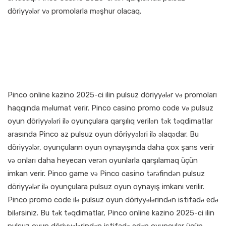
döriyyələr və promolarla məşhur olacaq.
Pinco Online Kazino 2025 –
Pulsuz Döriyyələr və
Promolar
Pinco online kazino 2025-ci ilin pulsuz döriyyələr və promoları
haqqında məlumat verir. Pinco casino promo code və pulsuz
oyun döriyyələri ilə oyunçulara qarşılıq verilən tək təqdimatlar
arasında Pinco az pulsuz oyun döriyyələri ilə əlaqədar. Bu
döriyyələr, oyunçuların oyun oynayışında daha çox şans verir
və onları daha heyecan verən oyunlarla qarşılamaq üçün
imkan verir. Pinco game və Pinco casino tərəfindən pulsuz
döriyyələr ilə oyunçulara pulsuz oyun oynayış imkanı verilir.
Pinco promo code ilə pulsuz oyun döriyyələrindən istifadə edə
bilərsiniz. Bu tək təqdimatlar, Pinco online kazino 2025-ci ilin