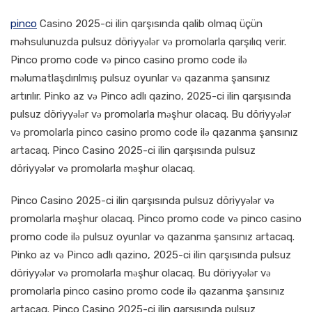
pinco
Casino 2025-ci ilin qarşısında qalib olmaq üçün
məhsulunuzda pulsuz döriyyələr və promolarla qarşılıq verir.
Pinco promo code və pinco casino promo code ilə
məlumatlaşdırılmış pulsuz oyunlar və qazanma şansınız
artırılır. Pinko az və Pinco adlı qazino, 2025-ci ilin qarşısında
pulsuz döriyyələr və promolarla məşhur olacaq. Bu döriyyələr
və promolarla pinco casino promo code ilə qazanma şansınız
artacaq. Pinco Casino 2025-ci ilin qarşısında pulsuz
döriyyələr və promolarla məşhur olacaq.
Pinco Casino 2025-ci ilin qarşısında pulsuz döriyyələr və
promolarla məşhur olacaq. Pinco promo code və pinco casino
promo code ilə pulsuz oyunlar və qazanma şansınız artacaq.
Pinko az və Pinco adlı qazino, 2025-ci ilin qarşısında pulsuz
döriyyələr və promolarla məşhur olacaq. Bu döriyyələr və
promolarla pinco casino promo code ilə qazanma şansınız
artacaq. Pinco Casino 2025-ci ilin qarşısında pulsuz