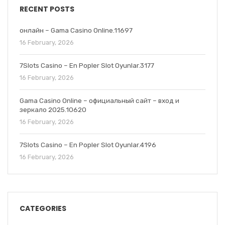
RECENT POSTS
онлайн – Gama Casino Online.11697
16 February, 2026
7Slots Casino – En Popler Slot Oyunlar.3177
16 February, 2026
Gama Casino Online – официальный сайт – вход и
зеркало 2025.10620
16 February, 2026
7Slots Casino – En Popler Slot Oyunlar.4196
16 February, 2026
CATEGORIES