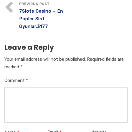
PREVIOUS POST
7Slots Casino – En
Popler Slot
Oyunlar.3177
Leave a Reply
Your email address will not be published.
Required fields are
marked
*
Comment
*