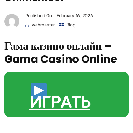
Published On -
February 16, 2026
webmaster
Blog
Гама казино онлайн –
Gama Casino Online
ИГРАТЬ
Содержимое