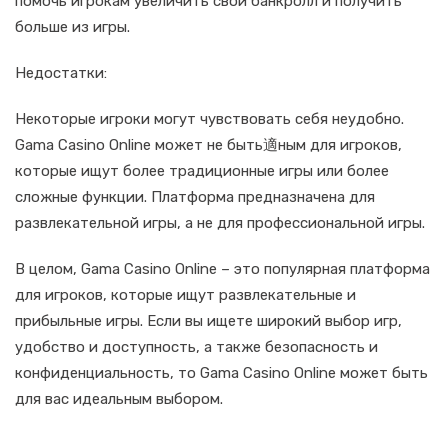
помочь игрокам увеличить свой банкролл и получить
больше из игры.
Недостатки:
Некоторые игроки могут чувствовать себя неудобно.
Gama Casino Online может не быть適ным для игроков,
которые ищут более традиционные игры или более
сложные функции. Платформа предназначена для
развлекательной игры, а не для профессиональной игры.
В целом, Gama Casino Online – это популярная платформа
для игроков, которые ищут развлекательные и
прибыльные игры. Если вы ищете широкий выбор игр,
удобство и доступность, а также безопасность и
конфиденциальность, то Gama Casino Online может быть
для вас идеальным выбором.