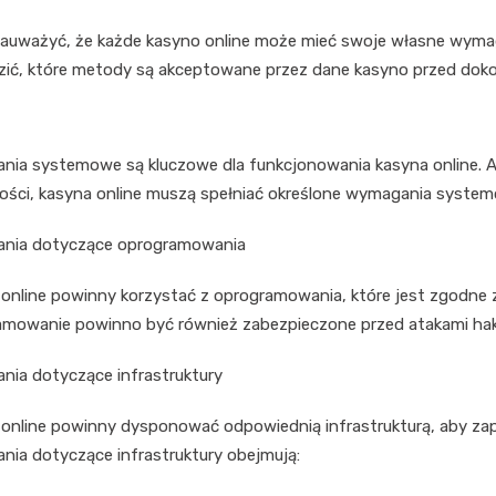
auważyć, że każde kasyno online może mieć swoje własne wymag
ić, które metody są akceptowane przez dane kasyno przed doko
magania systemowe
ia systemowe są kluczowe dla funkcjonowania kasyna online. A
ności, kasyna online muszą spełniać określone wymagania system
nia dotyczące oprogramowania
online powinny korzystać z oprogramowania, które jest zgodne 
mowanie powinno być również zabezpieczone przed atakami hake
ia dotyczące infrastruktury
online powinny dysponować odpowiednią infrastrukturą, aby zape
ia dotyczące infrastruktury obejmują: