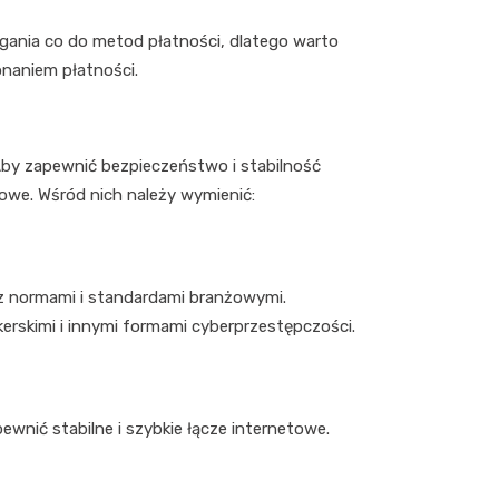
ania co do metod płatności, dlatego warto
naniem płatności.
by zapewnić bezpieczeństwo i stabilność
owe. Wśród nich należy wymienić:
z normami i standardami branżowymi.
rskimi i innymi formami cyberprzestępczości.
wnić stabilne i szybkie łącze internetowe.