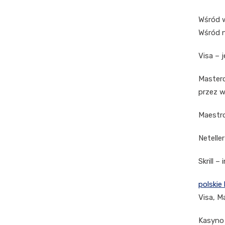
Pop
Wśród w
Wśród n
Visa – 
Masterc
przez w
Maestro
Netelle
Skrill 
polskie
Visa, M
Kasyno 