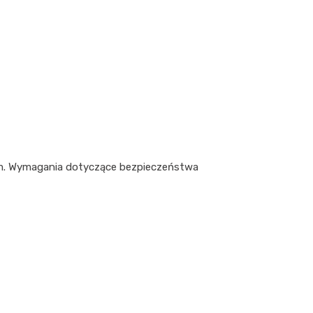
m. Wymagania dotyczące bezpieczeństwa