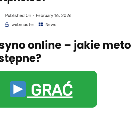
Published On -
February 16, 2026
webmaster
News
syno online – jakie meto
stępne?
GRAĆ
ержимое