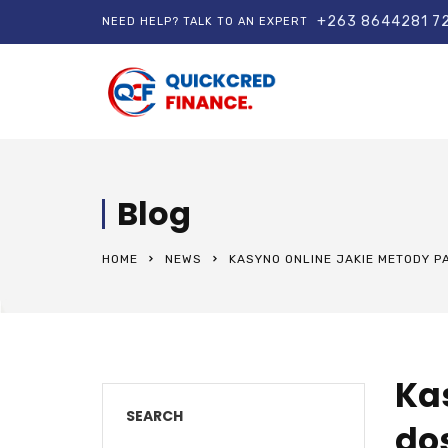
+263 8644281 7
NEED HELP? TALK TO AN EXPERT
Blog
HOME
NEWS
KASYNO ONLINE JAKIE METODY P
Ka
SEARCH
do