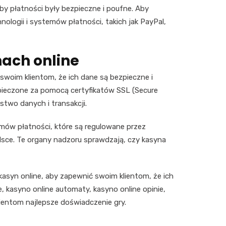
aby płatności były bezpieczne i poufne. Aby
logii i systemów płatności, takich jak PayPal,
ach online
swoim klientom, że ich dane są bezpieczne i
pieczone za pomocą certyfikatów SSL (Secure
stwo danych i transakcji.
emów płatności, które są regulowane przez
lsce. Te organy nadzoru sprawdzają, czy kasyna
asyn online, aby zapewnić swoim klientom, że ich
e, kasyno online automaty, kasyno online opinie,
ientom najlepsze doświadczenie gry.