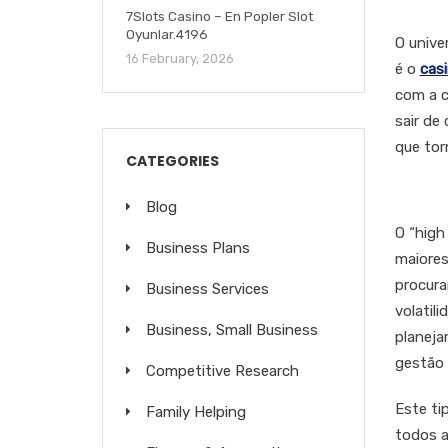
7Slots Casino – En Popler Slot
Oyunlar.4196
O unive
16 February, 2026
é o
casi
com a c
sair de
que tor
CATEGORIES
O Q
Blog
O “high
Business Plans
maiores
procura
Business Services
volatil
Business, Small Business
planeja
gestão 
Competitive Research
Este ti
Family Helping
todos a