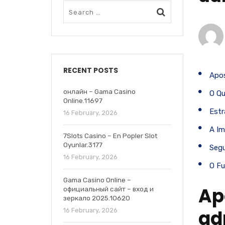
RECENT POSTS
Apos
онлайн – Gama Casino
O Qu
Online.11697
Estr
16 February, 2026
A Im
7Slots Casino – En Popler Slot
Oyunlar.3177
Segu
16 February, 2026
O Fu
Gama Casino Online –
Ap
официальный сайт – вход и
зеркало 2025.10620
ad
16 February, 2026