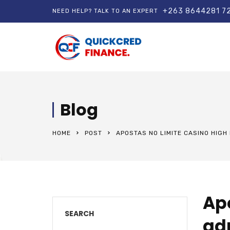
+263 8644281 7
NEED HELP? TALK TO AN EXPERT
Blog
HOME
POST
APOSTAS NO LIMITE CASINO HIGH
Apo
SEARCH
ad