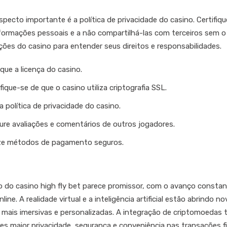
specto importante é a política de privacidade do casino. Certifi
formações pessoais e a não compartilhá-las com terceiros sem 
ções do casino para entender seus direitos e responsabilidades.
ique a licença do casino.
fique-se de que o casino utiliza criptografia SSL.
a política de privacidade do casino.
ure avaliações e comentários de outros jogadores.
ize métodos de pagamento seguros.
uturo do Casino High Fly Bet
o do casino high fly bet parece promissor, com o avanço constan
line. A realidade virtual e a inteligência artificial estão abrindo 
 mais imersivas e personalizadas. A integração de criptomoeda
es maior privacidade, segurança e conveniência nas transações fi