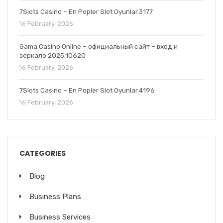
7Slots Casino – En Popler Slot Oyunlar.3177
16 February, 2026
Gama Casino Online – официальный сайт – вход и
зеркало 2025.10620
16 February, 2026
7Slots Casino – En Popler Slot Oyunlar.4196
16 February, 2026
CATEGORIES
Blog
Business Plans
Business Services