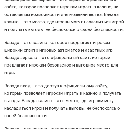
сайта, которое позволяет игрокам играть в казино, не
оставляя им возможности для мошенничества. Вавада
казино – это место, где игроки могут насладиться игрой
и получать выгоды, не беспокоясь о своей безопасности.
Вавада – это казино, которое предлагает игрокам
широкий спектр игровых автоматов и азартных игр.
Вавада зеркало – это официальный сайт, который
предлагает игрокам безопасное и выгодное место для
игры.
Вавада вход – это доступ к официальному сайту,
который позволяет игрокам играть в казино и получать
выгоды. Вавада казино – это место, где игроки могут
насладиться игрой и получать выгоды, не беспокоясь о
своей безопасности.