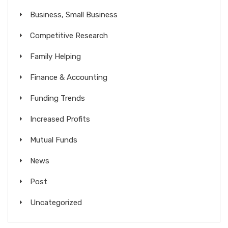
Business, Small Business
Competitive Research
Family Helping
Finance & Accounting
Funding Trends
Increased Profits
Mutual Funds
News
Post
Uncategorized