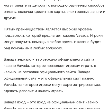
могут оплатить депозит с помощью различных способов
оплаты, включая кредитные карты, электронные деньги и
другие.
Пятым преимуществом является высокий уровень
поддержки, который предлагает казино Vavada. Игроки
могут получить помощь в любое время, и казино будет
рад помочь им в любых вопросах.
Вавада зеркало – это зеркало официального сайта
казино Vavada, которое позволяет игрокам играть в
казино, не оставляя официального сайта. Вавада
официальный сайт – это официальный сайт казино
Vavada, на котором игроки могут зарегистрироваться,
сделать депозит и начать играть.
Вавада вход – это вход на официальный сайт казино
Vavada, на котором игроки могут зарегистрироваться,