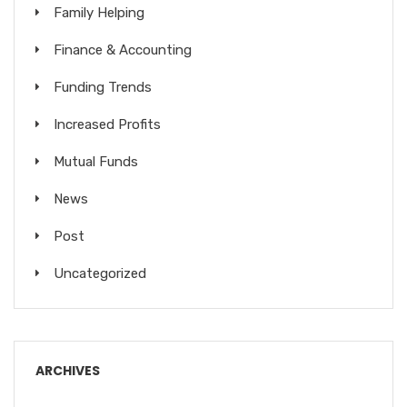
Family Helping
Finance & Accounting
Funding Trends
Increased Profits
Mutual Funds
News
Post
Uncategorized
ARCHIVES