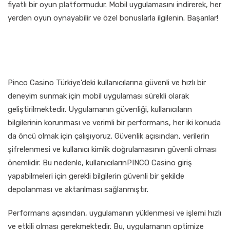
fiyatlı bir oyun platformudur. Mobil uygulamasını indirerek, her
yerden oyun oynayabilir ve özel bonuslarla ilgilenin. Başarılar!
Uygulamanın Güvenlik ve
Performans Özellikleri
Pinco Casino Türkiye’deki kullanıcılarına güvenli ve hızlı bir
deneyim sunmak için mobil uygulaması sürekli olarak
geliştirilmektedir. Uygulamanın güvenliği, kullanıcıların
bilgilerinin korunması ve verimli bir performans, her iki konuda
da öncü olmak için çalışıyoruz. Güvenlik açısından, verilerin
şifrelenmesi ve kullanıcı kimlik doğrulamasının güvenli olması
önemlidir. Bu nedenle, kullanıcılarınPINCO Casino giriş
yapabilmeleri için gerekli bilgilerin güvenli bir şekilde
depolanması ve aktarılması sağlanmıştır.
Performans açısından, uygulamanın yüklenmesi ve işlemi hızlı
ve etkili olması gerekmektedir. Bu, uygulamanın optimize