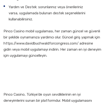
Yardım ve Destek: sorunlarınız veya önerileriniz
varsa, uygulamada bulunan destek seçeneklerini
kullanabilirsiniz.
Pinco Casino mobil uygulaması, her zaman güncel ve güvenli
bir şekilde oynamanıza yardımcı olur. Güncel giriş yapmak için
https://www.davidbuchwaldforcongress.com/ adresine
gidin veya mobil uygulamayı indirin. Her zaman en iyi deneyim
için uygulamayı güncelleyin.
Türkiye’deki Kullanıcılar
için En İyi Oyunlar ve
Bonuslar
Pinco Casino, Türkiye’de oyun sevdiklerinin en iyi
deneyimlerini sunan bir platformdur. Mobil uygulamasını