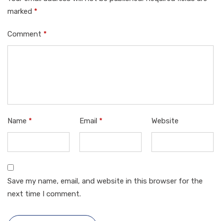
marked
*
Comment
*
Name
*
Email
*
Website
Save my name, email, and website in this browser for the
next time I comment.