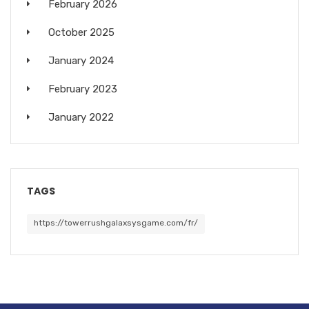
February 2026
October 2025
January 2024
February 2023
January 2022
TAGS
https://towerrushgalaxsysgame.com/fr/