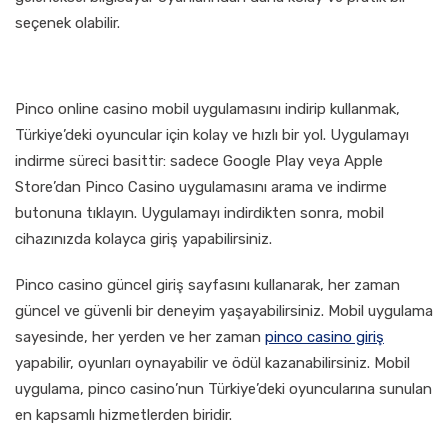
seçenek olabilir.
Mobil uygulama ve erişim
Pinco online casino mobil uygulamasını indirip kullanmak,
Türkiye’deki oyuncular için kolay ve hızlı bir yol. Uygulamayı
indirme süreci basittir: sadece Google Play veya Apple
Store’dan Pinco Casino uygulamasını arama ve indirme
butonuna tıklayın. Uygulamayı indirdikten sonra, mobil
cihazınızda kolayca giriş yapabilirsiniz.
Pinco casino güncel giriş sayfasını kullanarak, her zaman
güncel ve güvenli bir deneyim yaşayabilirsiniz. Mobil uygulama
sayesinde, her yerden ve her zaman
pinco casino giriş
yapabilir, oyunları oynayabilir ve ödül kazanabilirsiniz. Mobil
uygulama, pinco casino’nun Türkiye’deki oyuncularına sunulan
en kapsamlı hizmetlerden biridir.