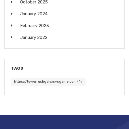
October 2025
January 2024
February 2023
January 2022
TAGS
https://towerrushgalaxsysgame.com/fr/