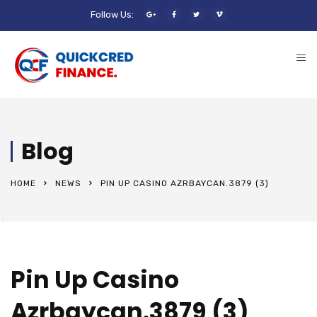
Follow Us:
Blog
HOME
NEWS
PIN UP CASINO AZRBAYCAN.3879 (3)
Pin Up Casino
Azrbaycan.3879 (3)