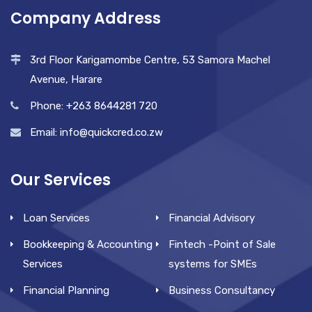
Company Address
3rd Floor Karigamombe Centre, 53 Samora Machel
Avenue, Harare
Phone: +263 8644281 720
Email: info@quickcred.co.zw
Our Services
Loan Services
Financial Advisory
Bookkeeping & Accounting
Fintech -Point of Sale
Services
systems for SMEs
Financial Planning
Business Consultancy