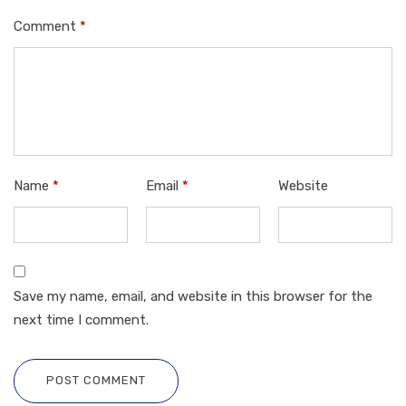
Comment
*
Name
*
Email
*
Website
Save my name, email, and website in this browser for the
next time I comment.
POST COMMENT