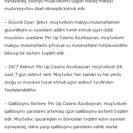
oynayaraq, oyunçu məqsədlərinə uyğun olaraq maliyyə
mədəniyyətinə daxil olmaqda kömək edir.
– Güvənli Oyun: Şirkət, müştərilərin maliyyə məlumatlarının
güvənliliyini və oyunların adilini təmin etmək üçün ciddi
məsələlərə əsaslanır. Pin Up Casino Azərbaycan, müştərilərin
maliyyə məlumatlarını şifrələyir və məlumatların təhlükəsizdirilə
biləcəyi bir sistem təqdim edir.
– 24/7 Xidmət: Pin Up Casino Azərbaycan, müştərilərin 24
saat 7 gün xidmət verir. Müştərilər, her zaman və her yerdə
sorğu və məsələni təsvir etmək üçün xidmət tərəfindən
faydalanabilirlər.
– Qalibləşmə Sistemi: Pin Up Casino Azərbaycan, müştərilərin
qalibləşmə şanslarını artırmaq üçün qalibləşmə sistemi təqdim
edir. Müştərilər, qazanıqları və bonusları təqdim edən oyunları
oynayaraq, daha yaxşı qalibləşmə şanslarını sahib olurlar.