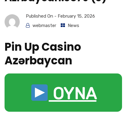
Published On -
February 15, 2026
webmaster
News
Pin Up Casino
Azərbaycan
OYNA
Содержимое