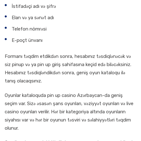
İstifadəçi adı və şifrə
Elan və ya sənət adı
Telefon nömrəsi
E-poçt ünvanı
Formanı təqdim etdikdən sonra, hesabınız təsdiqlənəcək və
siz pinup və ya pin up giriş sahifasına keçid edə biləcəksiniz.
Hesabınız təsdiqləndikdən sonra, geniş oyun kataloqu ilə
tanış olacaqsınız.
Oyunlar kataloquda pin up casino Azərbaycan-da geniş
seçim var. Sizə əsasən şans oyunları, vəziyyət oyunları və live
casino oyunları verilir. Hər bir kategoriya altında oyunların
siyahısı var və hər bir oyunun təsviri və səlahiyyətləri təqdim
olunur.