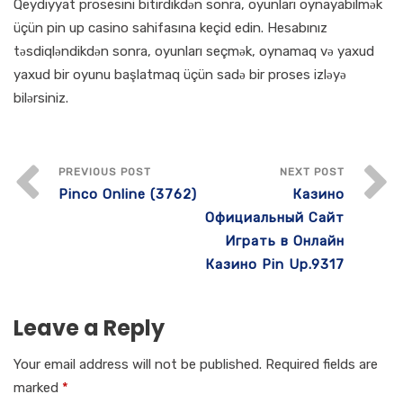
Qeydiyyat prosesini bitirdikdən sonra, oyunları oynayabilmək
üçün pin up casino sahifasına keçid edin. Hesabınız
təsdiqləndikdən sonra, oyunları seçmək, oynamaq və yaxud
yaxud bir oyunu başlatmaq üçün sadə bir proses izləyə
bilərsiniz.
PREVIOUS POST
NEXT POST
Pinco Online (3762)
Казино
Официальный Сайт
Играть в Онлайн
Казино Pin Up.9317
Leave a Reply
Your email address will not be published.
Required fields are
marked
*