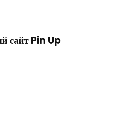
й сайт Pin Up