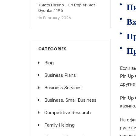
Пи
7Slots Casino – En Popler Slot
Oyunlar.4196
16 February, 2026
Вх
Пр
Пр
CATEGORIES
Blog
Если в
Business Plans
Pin Up 
другие
Business Services
Pin Up
Business, Small Business
казино
Competitive Research
На офи
Family Helping
рулетк
развле