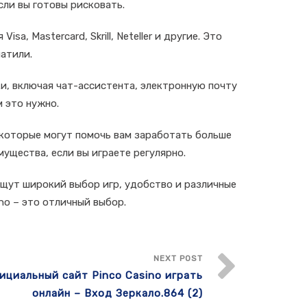
если вы готовы рисковать.
a, Mastercard, Skrill, Neteller и другие. Это
латили.
ки, включая чат-ассистента, электронную почту
м это нужно.
, которые могут помочь вам заработать больше
мущества, если вы играете регулярно.
 ищут широкий выбор игр, удобство и различные
no – это отличный выбор.
NEXT POST
ициальный сайт Pinco Casino играть
онлайн – Вход Зеркало.864 (2)