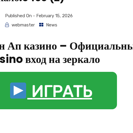
Published On -
February 15, 2026
webmaster
News
н Ап казино – Официальны
ino вход на зеркало
ИГРАТЬ
ержимое