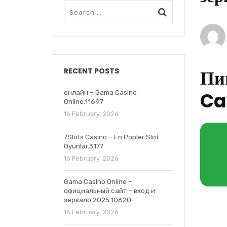
Пи
RECENT POSTS
онлайн – Gama Casino
Cas
Online.11697
16 February, 2026
7Slots Casino – En Popler Slot
Oyunlar.3177
16 February, 2026
Gama Casino Online –
официальный сайт – вход и
зеркало 2025.10620
Сод
16 February, 2026