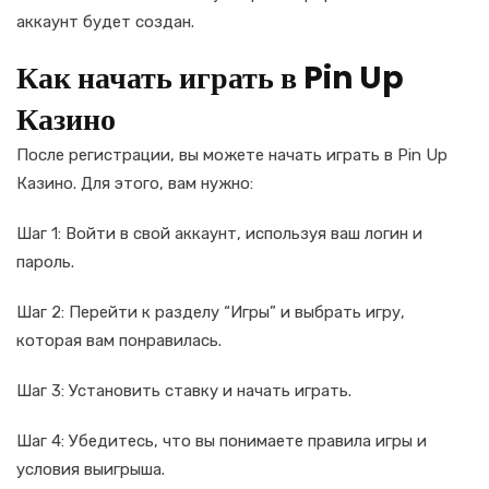
аккаунт будет создан.
Как начать играть в Pin Up
Казино
После регистрации, вы можете начать играть в Pin Up
Казино. Для этого, вам нужно:
Шаг 1: Войти в свой аккаунт, используя ваш логин и
пароль.
Шаг 2: Перейти к разделу “Игры” и выбрать игру,
которая вам понравилась.
Шаг 3: Установить ставку и начать играть.
Шаг 4: Убедитесь, что вы понимаете правила игры и
условия выигрыша.