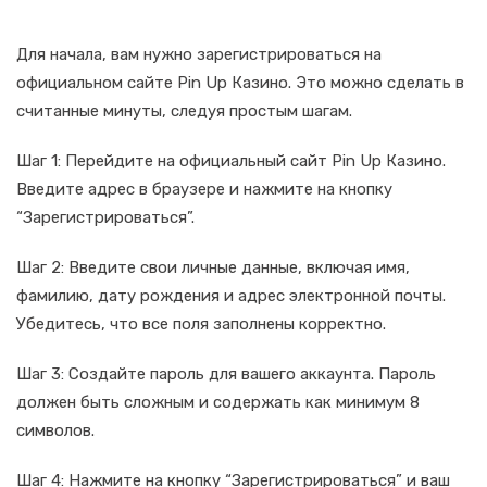
Казино
Для начала, вам нужно зарегистрироваться на
официальном сайте Pin Up Казино. Это можно сделать в
считанные минуты, следуя простым шагам.
Шаг 1: Перейдите на официальный сайт Pin Up Казино.
Введите адрес в браузере и нажмите на кнопку
“Зарегистрироваться”.
Шаг 2: Введите свои личные данные, включая имя,
фамилию, дату рождения и адрес электронной почты.
Убедитесь, что все поля заполнены корректно.
Шаг 3: Создайте пароль для вашего аккаунта. Пароль
должен быть сложным и содержать как минимум 8
символов.
Шаг 4: Нажмите на кнопку “Зарегистрироваться” и ваш