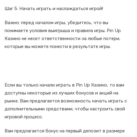
Шаг 5: Начать играть и наслаждаться игрой!
Важно: перед началом игры, убедитесь, что вы
понимаете условия выигрыша и правила игры. Pin Up
Казино не несет ответственности за любые потери,
которые вы можете понести в результате игры.
Бонусы и Акции для Новых
Игроков в Pin Up Казино
Если вы только начали играть в Pin Up Казино, то вам
доступны некоторые из лучших бонусов и акций на
рынке. Вам предлагается возможность начать играть с
дополнительными средствами, чтобы настроить свой
игровой процесс.
Вам предлагается бонус на первый депозит в размере