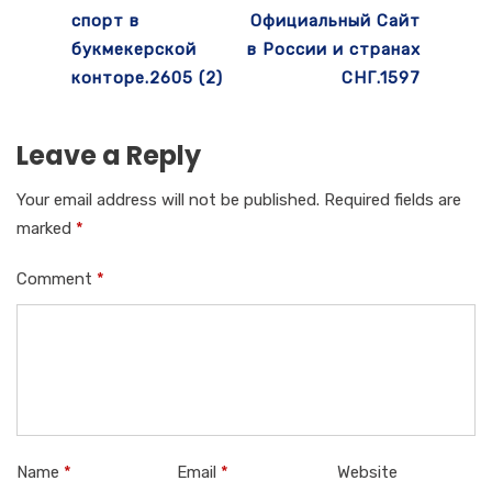
спорт в
Официальный Сайт
букмекерской
в России и странах
конторе.2605 (2)
СНГ.1597
Leave a Reply
Your email address will not be published.
Required fields are
marked
*
Comment
*
Name
*
Email
*
Website