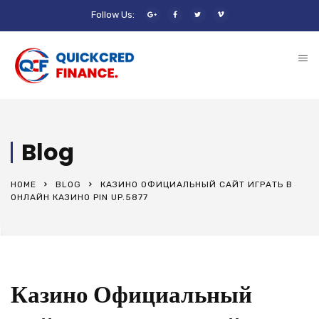
Follow Us:
Blog
HOME
BLOG
КАЗИНО ОФИЦИАЛЬНЫЙ САЙТ ИГРАТЬ В
ОНЛАЙН КАЗИНО PIN UP.5877
Казино Официальный