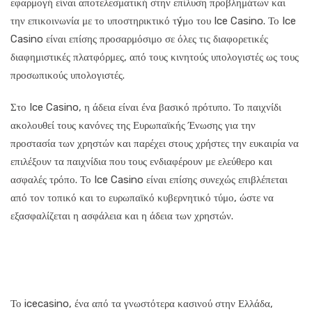
εφαρμογή είναι αποτελεσματική στην επίλυση προβλημάτων και
την επικοινωνία με το υποστηρικτικό τýμο του Ice Casino. Το Ice
Casino είναι επίσης προσαρμόσιμο σε όλες τις διαφορετικές
διαφημιστικές πλατφόρμες, από τους κινητούς υπολογιστές ως τους
προσωπικούς υπολογιστές.
Στο Ice Casino, η άδεια είναι ένα βασικό πρότυπο. Το παιχνίδι
ακολουθεί τους κανόνες της Ευρωπαϊκής Ένωσης για την
προστασία των χρηστών και παρέχει στους χρήστες την ευκαιρία να
επιλέξουν τα παιχνίδια που τους ενδιαφέρουν με ελεύθερο και
ασφαλές τρόπο. Το Ice Casino είναι επίσης συνεχώς επιβλέπεται
από τον τοπικό και το ευρωπαϊκό κυβερνητικό τύμο, ώστε να
εξασφαλίζεται η ασφάλεια και η άδεια των χρηστών.
Ασφάλεια στα Ισεί Κασινού:
Προστασία και Εμπλοκή
Το icecasino, ένα από τα γνωστότερα κασινού στην Ελλάδα,