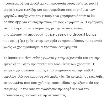
προσφέρει υψηλή ασφάλεια και προστασία στους χρήστες του. Η
εταιρεία είναι ευελιξής και προσαρμόζεται στις απαιτήσεις των
χρηστών, παρέχοντας την ευκαιρία να χρησιμοποιήσουν το ice
casino app για να διαχειριστούν τα τους λογαριασμώ. Η εφαρμογή
είναι απλή και αποτελεσματική, με την ενδιαφερόντως
αποτελεσματική προσφορά του ice casino no deposit bonus,
που προσφέρει χρήστες την ευκαιρία να προσπαθήσουν τα κασινοά
χωρίς να χρησιμοποιήσουν προηγούμενα χρήματα.
Το icecasino είναι επίσης γνωστό για την αξιοπιστία του και την
εμπλοκή του στην προστασία των δεδομένων των χρηστών. Η
εταιρεία χρησιμοποιεί τον τεχνητό νοημόσυνο για την επιβολή
επιπλέον ελέγχου και αποφυγή εμπλοκών. Τα κριτικά που έχει λάβει
το icecasino από τους χρήστες υποστηρίζουν την αξιοπιστία της
εταιρείας, με πολλούς να αναφέρουν την ασφάλεια και την
προστασία ως ουσιαστικές προτεραιότητες.