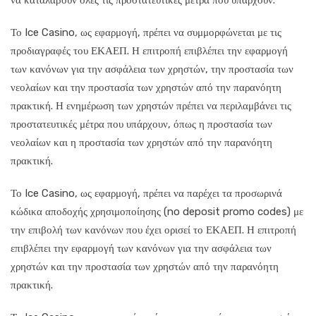
να καταλάβουν όλες τις προστατευτικές μέτρα που υπάρχουν.
Το Ice Casino, ως εφαρμογή, πρέπει να συμμορφώνεται με τις
προδιαγραφές του ΕΚΑΕΠ. Η επιτροπή επιβλέπει την εφαρμογή
των κανόνων για την ασφάλεια των χρηστών, την προστασία των
νεολαίων και την προστασία των χρηστών από την παρανόητη
πρακτική. Η ενημέρωση των χρηστών πρέπει να περιλαμβάνει τις
προστατευτικές μέτρα που υπάρχουν, όπως η προστασία των
νεολαίων και η προστασία των χρηστών από την παρανόητη
πρακτική.
Το Ice Casino, ως εφαρμογή, πρέπει να παρέχει τα προσωρινά
κώδικα αποδοχής χρησιμοποίησης (no deposit promo codes) με
την επιβολή των κανόνων που έχει ορισεί το ΕΚΑΕΠ. Η επιτροπή
επιβλέπει την εφαρμογή των κανόνων για την ασφάλεια των
χρηστών και την προστασία των χρηστών από την παρανόητη
πρακτική.