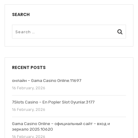
SEARCH
RECENT POSTS
онлайн – Gama Casino Online.11697
16 February, 2026
7Slots Casino – En Popler Slot Oyunlar.3177
16 February, 2026
Gama Casino Online – официальный сайт – вход и
зеркало 2025.10620
16 February, 2026