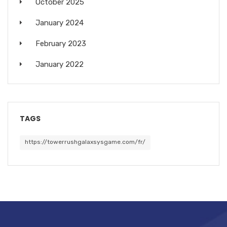
October 2025
January 2024
February 2023
January 2022
TAGS
https://towerrushgalaxsysgame.com/fr/