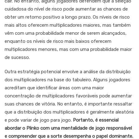
cair. No entanto, alguns jogadores defendem que a seleção
cuidadosa do nível de risco pode aumentar as chances de
obter um retorno positivo a longo prazo. Os níveis de risco
mais altos oferecem multiplicadores maiores, mas também
vêm com uma probabilidade menor de serem alcançados,
enquanto os níveis de risco mais baixos oferecem
multiplicadores menores, mas com uma probabilidade maior
de sucesso.
Outra estratégia potencial envolve a análise da distribuição
dos multiplicadores na base do tabuleiro. Alguns jogadores
acreditam que identificar áreas com uma maior
concentração de multiplicadores favoráveis pode aumentar
suas chances de vitória. No entanto, é importante ressaltar
que a distribuição dos multiplicadores é geralmente aleatória
e pode variar de jogo para jogo.
Portanto, é essencial
abordar o Plinko com uma mentalidade de jogo responsável
e compreender que a sorte desempenha o papel dominante.