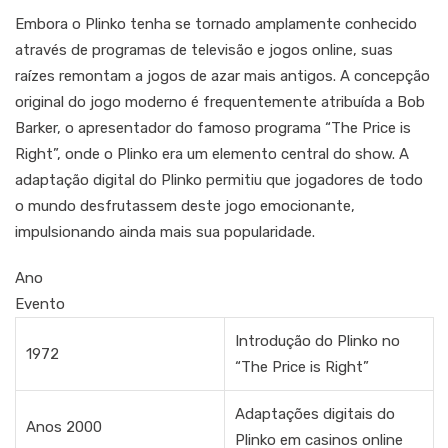
Embora o Plinko tenha se tornado amplamente conhecido
através de programas de televisão e jogos online, suas
raízes remontam a jogos de azar mais antigos. A concepção
original do jogo moderno é frequentemente atribuída a Bob
Barker, o apresentador do famoso programa “The Price is
Right”, onde o Plinko era um elemento central do show. A
adaptação digital do Plinko permitiu que jogadores de todo
o mundo desfrutassem deste jogo emocionante,
impulsionando ainda mais sua popularidade.
Ano
Evento
Introdução do Plinko no
1972
“The Price is Right”
Adaptações digitais do
Anos 2000
Plinko em casinos online