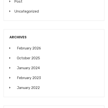
Post
Uncategorized
ARCHIVES
February 2026
October 2025
January 2024
February 2023
January 2022