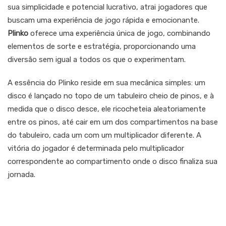
sua simplicidade e potencial lucrativo, atrai jogadores que
buscam uma experiência de jogo rápida e emocionante.
Plinko
oferece uma experiência única de jogo, combinando
elementos de sorte e estratégia, proporcionando uma
diversão sem igual a todos os que o experimentam.
A essência do Plinko reside em sua mecânica simples: um
disco é lançado no topo de um tabuleiro cheio de pinos, e à
medida que o disco desce, ele ricocheteia aleatoriamente
entre os pinos, até cair em um dos compartimentos na base
do tabuleiro, cada um com um multiplicador diferente. A
vitória do jogador é determinada pelo multiplicador
correspondente ao compartimento onde o disco finaliza sua
jornada.
A História e Evolução do
Plinko