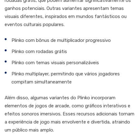
rodadas grátis, que podem aumentar significativamente os
ganhos potenciais. Outras variantes apresentam temas
visuais diferentes, inspirados em mundos fantásticos ou
eventos culturais populares.
Plinko com bônus de multiplicador progressivo
Plinko com rodadas grátis
Plinko com temas visuais personalizáveis
Plinko multiplayer, permitindo que vários jogadores
compitam simultaneamente
Além disso, algumas variantes do Plinko incorporam
elementos de jogos de arcade, como gráficos interativos e
efeitos sonoros imersivos. Esses recursos adicionais tornam
a experiência de jogo mais envolvente e divertida, atraindo
um público mais amplo.