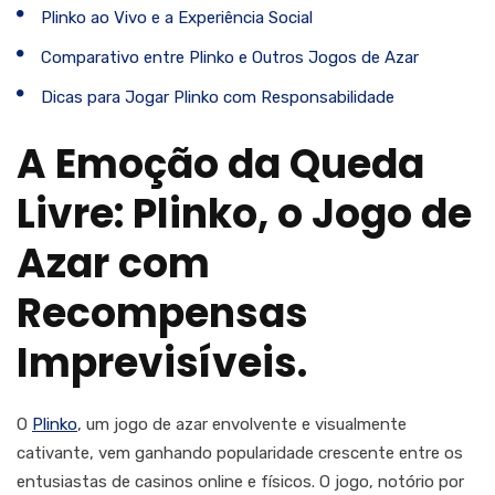
Plinko ao Vivo e a Experiência Social
Comparativo entre Plinko e Outros Jogos de Azar
Dicas para Jogar Plinko com Responsabilidade
A Emoção da Queda
Livre: Plinko, o Jogo de
Azar com
Recompensas
Imprevisíveis.
O
Plinko
, um jogo de azar envolvente e visualmente
cativante, vem ganhando popularidade crescente entre os
entusiastas de casinos online e físicos. O jogo, notório por