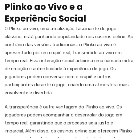
Plinko ao Vivo e a
Experiência Social
O Plinko ao vivo, uma atualização fascinante do jogo
clássico, está ganhando popularidade nos casinos online. Ao
contrário das versões tradicionais, o Plinko ao vivo é
apresentado por um crupiê real, transmitido ao vivo em
tempo real. Essa interação social adiciona uma camada extra
de emoção e autenticidade à experiência de jogo. Os
jogadores podem conversar com o crupiê e outros
participantes durante o jogo, criando uma atmosfera mais
envolvente e divertida.
A transparência é outra vantagem do Plinko ao vivo. Os
jogadores podem acompanhar o desenrolar do jogo em
tempo real, garantindo que o processo seja justo e
imparcial. Além disso, os casinos online que oferecem Plinko