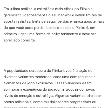
Em última análise, a estratégia mais eficaz no Plinko é
gerenciar cuidadosamente o seu bankroll e definir limites de
aposta realistas. Evite perseguir perdas e nunca aposte mais
do que você pode perder. Lembre-se que o Plinko é, em
primeiro lugar, uma forma de entretenimento e deve ser
apreciado como tal.
Variantes Modernas do
Plinko
A popularidade duradoura do Plinko levou à criação de
diversas variantes modernas, cada uma com recursos e
elementos de jogo exclusivos. Essas variações visam
aprimorar a experiência do jogador, introduzindo novos
níveis de emoção e estratégia. Algumas variantes oferecem
bônus adicionais, como multiplicadores progressivos ou